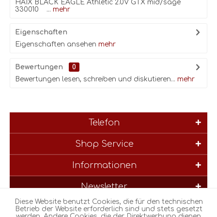
HAIX BLACK EAGLE Athletic 2.0V GTX mid/sage
330010 ...
mehr
Eigenschaften
Eigenschaften ansehen
mehr
Bewertungen
0
Bewertungen lesen, schreiben und diskutieren...
mehr
Telefon
Shop Service
Informationen
Newsletter
Diese Website benutzt Cookies, die für den technischen
* Alle Preise inkl. gesetzl. Mehrwertsteuer zzgl.
Versandkosten
und
Betrieb der Website erforderlich sind und stets gesetzt
werden. Andere Cookies, die der Direktwerbung dienen