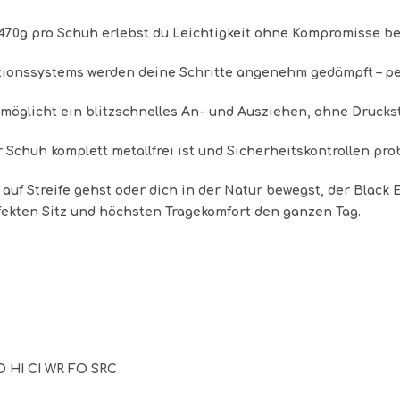
70g pro Schuh erlebst du Leichtigkeit ohne Kompromisse bei
onssystems werden deine Schritte angenehm gedämpft – perf
öglicht ein blitzschnelles An- und Ausziehen, ohne Druckst
r Schuh komplett metallfrei ist und Sicherheitskontrollen pro
 auf Streife gehst oder dich in der Natur bewegst, der Black Ea
rfekten Sitz und höchsten Tragekomfort den ganzen Tag.
O HI CI WR FO SRC