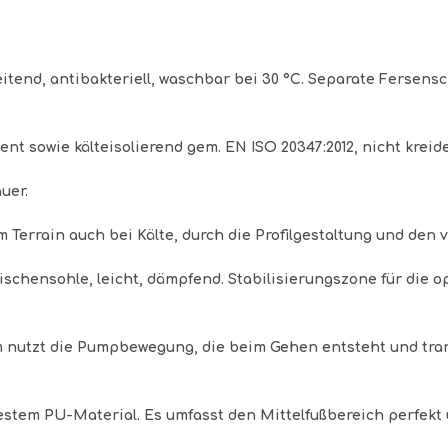
eitend, antibakteriell, waschbar bei 30 °C. Separate Fersen
ent sowie kälteisolierend gem. EN ISO 20347:2012, nicht krei
uer.
m Terrain auch bei Kälte, durch die Profilgestaltung und de
schensohle, leicht, dämpfend. Stabilisierungszone für die o
m nutzt die Pumpbewegung, die beim Gehen entsteht und tran
estem PU-Material. Es umfasst den Mittelfußbereich perfekt