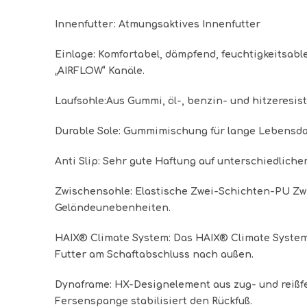
Innenfutter
: Atmungsaktives Innenfutter
Einlage
: Komfortabel, dämpfend, feuchtigkeitsabl
„AIRFLOW“ Kanäle.
Laufsohle
:Aus Gummi, öl-, benzin- und hitzeresist
Durable Sole
: Gummimischung für lange Lebensda
Anti Slip
: Sehr gute Haftung auf unterschiedliche
Zwischensohle
: Elastische Zwei-Schichten-PU Zwi
Geländeunebenheiten.
HAIX® Climate System
: Das HAIX® Climate Syste
Futter am Schaftabschluss nach außen.
Dynaframe
: HX-Designelement aus zug- und reißf
Fersenspange stabilisiert den Rückfuß.