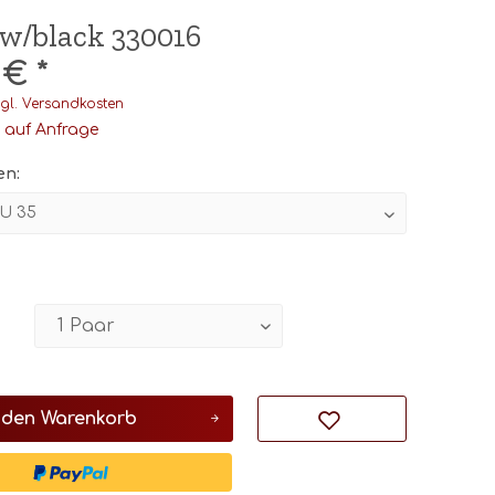
low/black 330016
 € *
gl. Versandkosten
t auf Anfrage
en:
 den
Warenkorb