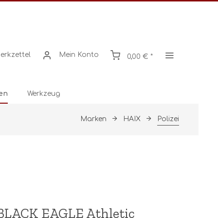
erkzettel
Mein Konto
0,00 € *
en
Werkzeug
Marken
HAIX
Polizei
BLACK EAGLE Athletic