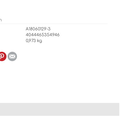
n
A18060129-3
4044465354946
0,973 kg