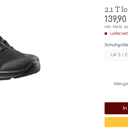
2.1 T 
139,90
inkl. MwSt.
zz
Lieferzei
Schuhgröß
Menge
In