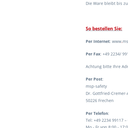
Die Ware bleibt bis z
So bestellen Sie:
Per Internet
: www
.
ms
Per Fax
: +49 2234/ 99
Achtung bitte Ihre A
Per Post
:
msp-safety
Dr. Gottfried-Cremer-A
50226 Frechen
Per Telefon
:
Tel: +49 2234 99117 –
Mo - Fr von 8:00 - 17: