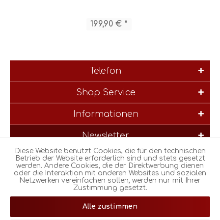
199,90 € *
Telefon
Shop Service
Informationen
Newsletter
Diese Website benutzt Cookies, die für den technischen
* Alle Preise inkl. gesetzl. Mehrwertsteuer zzgl.
Versandkosten
und
Betrieb der Website erforderlich sind und stets gesetzt
werden. Andere Cookies, die der Direktwerbung dienen
ggf. Nachnahmegebühren, wenn nicht anders beschrieben
oder die Interaktion mit anderen Websites und sozialen
Netzwerken vereinfachen sollen, werden nur mit Ihrer
Zustimmung gesetzt.