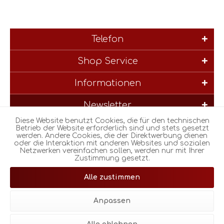
Telefon
Shop Service
Informationen
Newsletter
Diese Website benutzt Cookies, die für den technischen
* Alle Preise inkl. gesetzl. Mehrwertsteuer zzgl.
Versandkosten
und
Betrieb der Website erforderlich sind und stets gesetzt
werden. Andere Cookies, die der Direktwerbung dienen
ggf. Nachnahmegebühren, wenn nicht anders beschrieben
oder die Interaktion mit anderen Websites und sozialen
Netzwerken vereinfachen sollen, werden nur mit Ihrer
Zustimmung gesetzt.