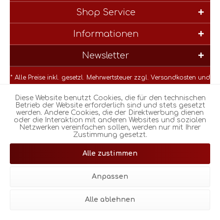
Shop Service
Informationen
Newsletter
* Alle Preise inkl. gesetzl. Mehrwertsteuer zzgl.
Versandkosten
und
ggf. Nachnahmegebühren, wenn nicht anders beschrieben
Diese Website benutzt Cookies, die für den technischen
Betrieb der Website erforderlich sind und stets gesetzt
werden. Andere Cookies, die der Direktwerbung dienen
oder die Interaktion mit anderen Websites und sozialen
Netzwerken vereinfachen sollen, werden nur mit Ihrer
Zustimmung gesetzt.
© Realisiert mit Shopware |
Theme atmos by Zenit Design