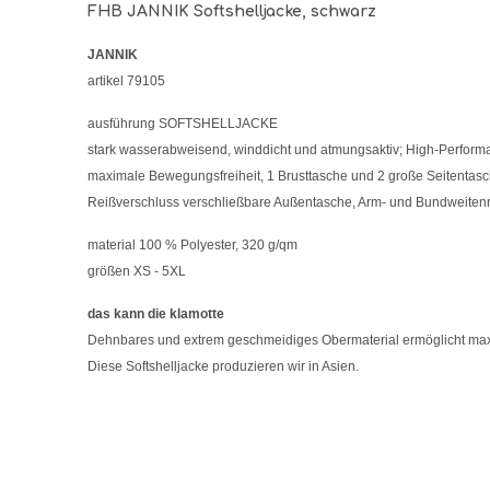
FHB JANNIK Softshelljacke, schwarz
JANNIK
artikel 79105
ausführung SOFTSHELLJACKE
stark wasserabweisend, winddicht und atmungsaktiv; High-Perfor
maximale Bewegungsfreiheit, 1 Brusttasche und 2 große Seitentasc
Reißverschluss verschließbare Außentasche, Arm- und Bundweiten
material 100 % Polyester, 320 g/qm
größen XS - 5XL
das kann die klamotte
Dehnbares und extrem geschmeidiges Obermaterial ermöglicht max
Diese Softshelljacke produzieren wir in Asien.