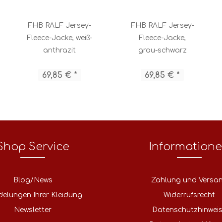
FHB RALF Jersey-
FHB RALF Jersey-
Fleece-Jacke, weiß-
Fleece-Jacke,
anthrazit
grau-schwarz
69,85 € *
69,85 € *
Shop Service
Information
Blog/News
Zahlung und Versa
delungen Ihrer Kleidung
Widerrufsrecht
Newsletter
Datenschutzhinwei