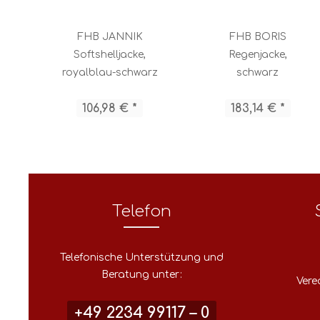
FHB JANNIK
FHB BORIS
Softshelljacke,
Regenjacke,
royalblau-schwarz
schwarz
106,98 € *
183,14 € *
Telefon
Telefonische Unterstützung und
Beratung unter:
Vere
+49 2234 99117 – 0