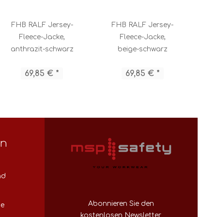
FHB RALF Jersey-
FHB RALF Jersey-
F
Fleece-Jacke,
Fleece-Jacke,
F
anthrazit-schwarz
beige-schwarz
69,85 € *
69,85 € *
en
nd
Abonnieren Sie den
se
kostenlosen Newsletter