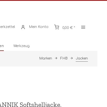
erkzettel
Mein Konto
0,00 € *
en
Werkzeug
Marken
FHB
Jacken
NNIK Softshelljacke,