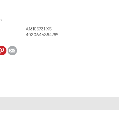
n
A18103731-XS
4030646384789