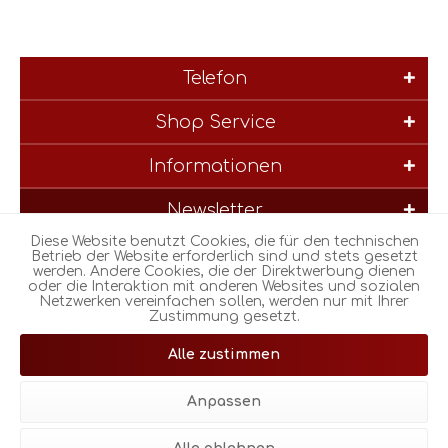
Telefon
Shop Service
Informationen
Newsletter
Diese Website benutzt Cookies, die für den technischen
* Alle Preise inkl. gesetzl. Mehrwertsteuer zzgl.
Versandkosten
und
Betrieb der Website erforderlich sind und stets gesetzt
werden. Andere Cookies, die der Direktwerbung dienen
ggf. Nachnahmegebühren, wenn nicht anders beschrieben
oder die Interaktion mit anderen Websites und sozialen
Netzwerken vereinfachen sollen, werden nur mit Ihrer
Zustimmung gesetzt.