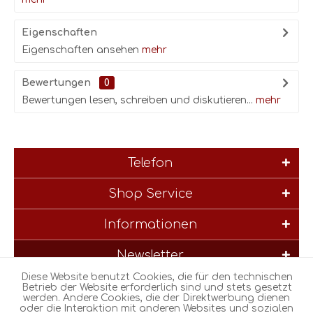
Eigenschaften
Eigenschaften ansehen
mehr
Bewertungen
0
Bewertungen lesen, schreiben und diskutieren...
mehr
Telefon
Shop Service
Informationen
Newsletter
Diese Website benutzt Cookies, die für den technischen
* Alle Preise inkl. gesetzl. Mehrwertsteuer zzgl.
Versandkosten
und
Betrieb der Website erforderlich sind und stets gesetzt
werden. Andere Cookies, die der Direktwerbung dienen
ggf. Nachnahmegebühren, wenn nicht anders beschrieben
oder die Interaktion mit anderen Websites und sozialen