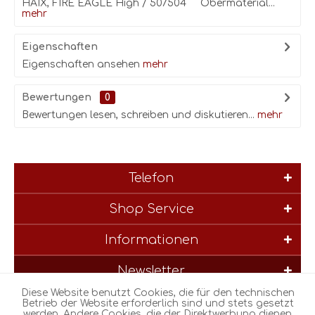
HAIX, FIRE EAGLE High / 507504 Obermaterial...
mehr
Eigenschaften
Eigenschaften ansehen
mehr
Bewertungen
0
Bewertungen lesen, schreiben und diskutieren...
mehr
Telefon
Shop Service
Informationen
Newsletter
Diese Website benutzt Cookies, die für den technischen
* Alle Preise inkl. gesetzl. Mehrwertsteuer zzgl.
Versandkosten
und
Betrieb der Website erforderlich sind und stets gesetzt
werden. Andere Cookies, die der Direktwerbung dienen