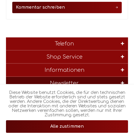
Kommentar schreiben
Telefon
Shop Service
Informationen
Newsletter
Diese Website benutzt Cookies, die für den technischen
* Alle Preise inkl. gesetzl. Mehrwertsteuer zzgl.
Versandkosten
und
Betrieb der Website erforderlich sind und stets gesetzt
werden. Andere Cookies, die der Direktwerbung dienen
ggf. Nachnahmegebühren, wenn nicht anders beschrieben
oder die Interaktion mit anderen Websites und sozialen
Netzwerken vereinfachen sollen, werden nur mit Ihrer
Zustimmung gesetzt.