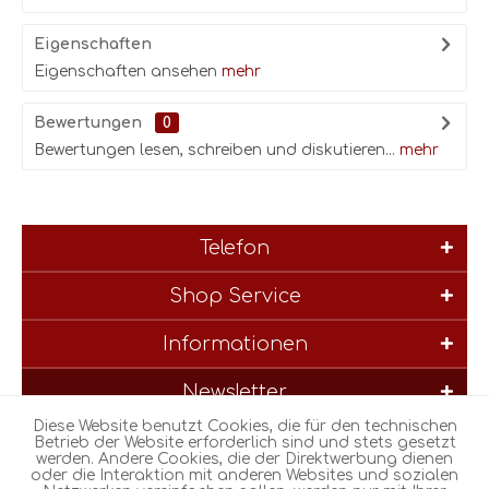
Eigenschaften
Eigenschaften ansehen
mehr
Bewertungen
0
Bewertungen lesen, schreiben und diskutieren...
mehr
Telefon
Shop Service
Informationen
Newsletter
Diese Website benutzt Cookies, die für den technischen
* Alle Preise inkl. gesetzl. Mehrwertsteuer zzgl.
Versandkosten
und
Betrieb der Website erforderlich sind und stets gesetzt
werden. Andere Cookies, die der Direktwerbung dienen
ggf. Nachnahmegebühren, wenn nicht anders beschrieben
oder die Interaktion mit anderen Websites und sozialen