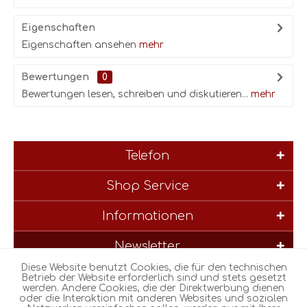
Eigenschaften
Eigenschaften ansehen
mehr
Bewertungen
0
Bewertungen lesen, schreiben und diskutieren...
mehr
Telefon
Shop Service
Informationen
Newsletter
Diese Website benutzt Cookies, die für den technischen
* Alle Preise inkl. gesetzl. Mehrwertsteuer zzgl.
Versandkosten
und
Betrieb der Website erforderlich sind und stets gesetzt
werden. Andere Cookies, die der Direktwerbung dienen
ggf. Nachnahmegebühren, wenn nicht anders beschrieben
oder die Interaktion mit anderen Websites und sozialen