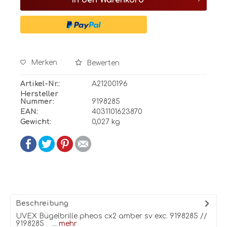
In den
Warenkorb
Merken
Bewerten
Artikel-Nr.:
A21200196
Hersteller
Nummer:
9198285
EAN:
4031101623870
Gewicht:
0,027 kg
Beschreibung
UVEX Bügelbrille pheos cx2 amber sv exc. 9198285 //
9198285 ...
mehr