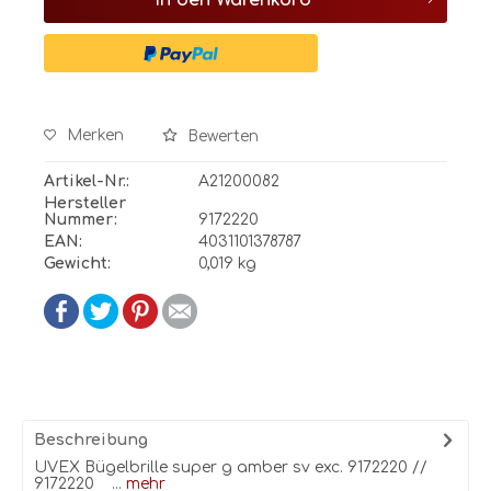
In den
Warenkorb
Merken
Bewerten
Artikel-Nr.:
A21200082
Hersteller
Nummer:
9172220
EAN:
4031101378787
Gewicht:
0,019 kg
Beschreibung
UVEX Bügelbrille super g amber sv exc. 9172220 //
9172220 ...
mehr