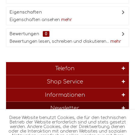
Eigenschaften
Eigenschaften ansehen
mehr
Bewertungen
0
Bewertungen lesen, schreiben und diskutieren...
mehr
Telefon
Shop Service
Informationen
Newsletter
Diese Website benutzt Cookies, die für den technischen
* Alle Preise inkl. gesetzl. Mehrwertsteuer zzgl.
Versandkosten
und
Betrieb der Website erforderlich sind und stets gesetzt
werden. Andere Cookies, die der Direktwerbung dienen
ggf. Nachnahmegebühren, wenn nicht anders beschrieben
oder die Interaktion mit anderen Websites und sozialen