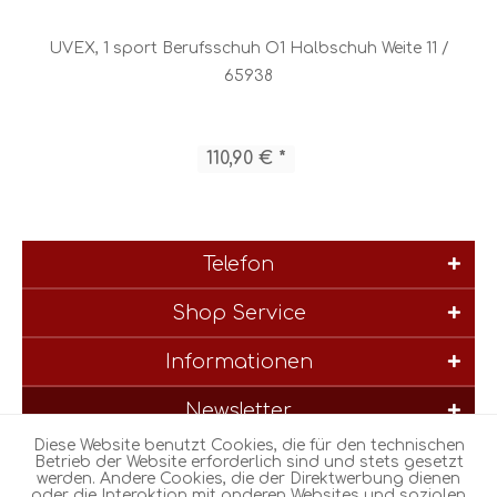
UVEX, 1 sport Berufsschuh O1 Halbschuh Weite 11 /
65938
110,90 € *
Telefon
Shop Service
Informationen
Newsletter
Diese Website benutzt Cookies, die für den technischen
* Alle Preise inkl. gesetzl. Mehrwertsteuer zzgl.
Versandkosten
und
Betrieb der Website erforderlich sind und stets gesetzt
werden. Andere Cookies, die der Direktwerbung dienen
ggf. Nachnahmegebühren, wenn nicht anders beschrieben
oder die Interaktion mit anderen Websites und sozialen