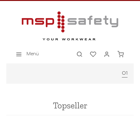
Menü
O1
Topseller