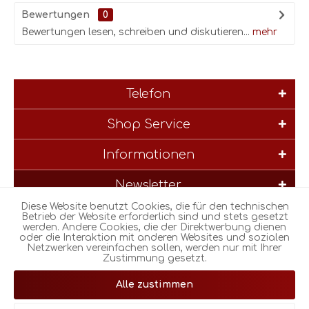
Bewertungen
0
Bewertungen lesen, schreiben und diskutieren...
mehr
Telefon
Shop Service
Informationen
Newsletter
Diese Website benutzt Cookies, die für den technischen
* Alle Preise inkl. gesetzl. Mehrwertsteuer zzgl.
Versandkosten
und
Betrieb der Website erforderlich sind und stets gesetzt
werden. Andere Cookies, die der Direktwerbung dienen
ggf. Nachnahmegebühren, wenn nicht anders beschrieben
oder die Interaktion mit anderen Websites und sozialen
Netzwerken vereinfachen sollen, werden nur mit Ihrer
Zustimmung gesetzt.