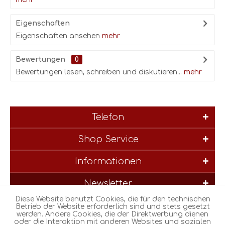
Eigenschaften
Eigenschaften ansehen
mehr
Bewertungen
0
Bewertungen lesen, schreiben und diskutieren...
mehr
Telefon
Shop Service
Informationen
Newsletter
Diese Website benutzt Cookies, die für den technischen
* Alle Preise inkl. gesetzl. Mehrwertsteuer zzgl.
Versandkosten
und
Betrieb der Website erforderlich sind und stets gesetzt
werden. Andere Cookies, die der Direktwerbung dienen
ggf. Nachnahmegebühren, wenn nicht anders beschrieben
oder die Interaktion mit anderen Websites und sozialen