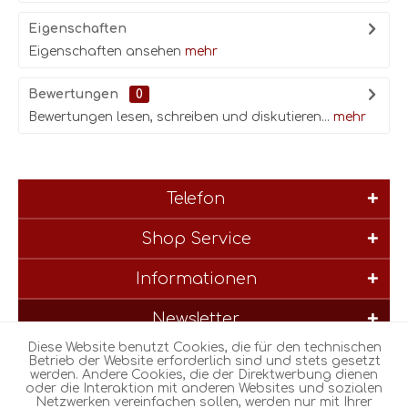
Eigenschaften
Eigenschaften ansehen
mehr
Bewertungen
0
Bewertungen lesen, schreiben und diskutieren...
mehr
Telefon
Shop Service
Informationen
Newsletter
Diese Website benutzt Cookies, die für den technischen
* Alle Preise inkl. gesetzl. Mehrwertsteuer zzgl.
Versandkosten
und
Betrieb der Website erforderlich sind und stets gesetzt
werden. Andere Cookies, die der Direktwerbung dienen
ggf. Nachnahmegebühren, wenn nicht anders beschrieben
oder die Interaktion mit anderen Websites und sozialen
Netzwerken vereinfachen sollen, werden nur mit Ihrer