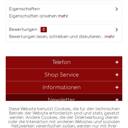
Eigenschaften
Eigenschaften ansehen
mehr
Bewertungen
0
Bewertungen lesen, schreiben und diskutieren...
mehr
Telefon
Shop Service
Informationen
Newsletter
Diese Website benutzt Cookies, die für den technischen
* Alle Preise inkl. gesetzl. Mehrwertsteuer zzgl.
Versandkosten
und
Betrieb der Website erforderlich sind und stets gesetzt
werden. Andere Cookies, die der Direktwerbung dienen
ggf. Nachnahmegebühren, wenn nicht anders beschrieben
oder die Interaktion mit anderen Websites und sozialen
Netzwerken vereinfachen sollen, werden nur mit Ihrer