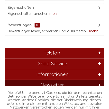
Eigenschaften
Eigenschaften ansehen
mehr
Bewertungen
0
Bewertungen lesen, schreiben und diskutieren...
mehr
Telefon
Shop Service
Informationen
Newsletter
Diese Website benutzt Cookies, die für den technischen
* Alle Preise inkl. gesetzl. Mehrwertsteuer zzgl.
Versandkosten
und
Betrieb der Website erforderlich sind und stets gesetzt
werden. Andere Cookies, die der Direktwerbung dienen
ggf. Nachnahmegebühren, wenn nicht anders beschrieben
oder die Interaktion mit anderen Websites und sozialen
Netzwerken vereinfachen sollen, werden nur mit Ihrer