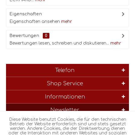
Eigenschaften
Eigenschaften ansehen
mehr
Bewertungen
0
Bewertungen lesen, schreiben und diskutieren...
mehr
Telefon
Shop Service
Informationen
Newsletter
Diese Website benutzt Cookies, die für den technischen
* Alle Preise inkl. gesetzl. Mehrwertsteuer zzgl.
Versandkosten
und
Betrieb der Website erforderlich sind und stets gesetzt
werden. Andere Cookies, die der Direktwerbung dienen
ggf. Nachnahmegebühren, wenn nicht anders beschrieben
oder die Interaktion mit anderen Websites und sozialen