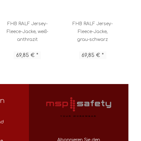
FHB RALF Jersey-
FHB RALF Jersey-
F
Fleece-Jacke, weiß-
Fleece-Jacke,
anthrazit
grau-schwarz
a
69,85 € *
69,85 € *
en
nd
Abonnieren Sie den
se