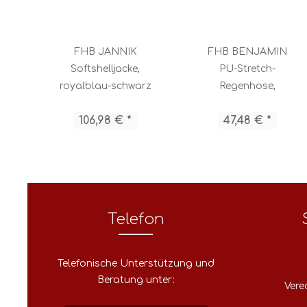
FHB JANNIK
FHB BENJAMIN
Softshelljacke,
PU-Stretch-
royalblau-schwarz
Regenhose,
anthrazit
106,98 € *
47,48 € *
Telefon
Telefonische Unterstützung und
Beratung unter:
Vere