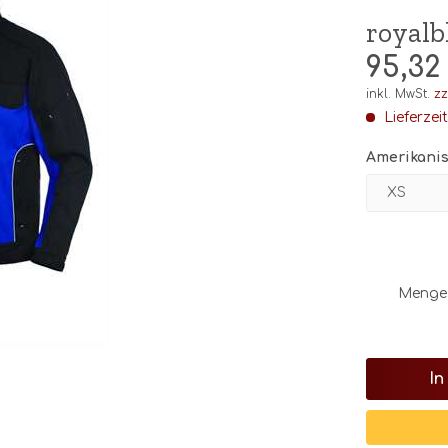
royalb
95,32
inkl. MwSt.
zz
Lieferzei
Amerikanis
Menge
In