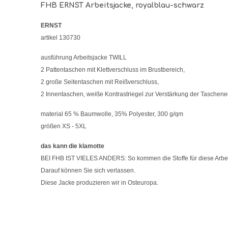
FHB ERNST Arbeitsjacke, royalblau-schwarz
ERNST
artikel 130730
ausführung Arbeitsjacke TWILL
2 Pattentaschen mit Klettverschluss im Brustbereich,
2 große Seitentaschen mit Reißverschluss,
2 Innentaschen, weiße Kontrastriegel zur Verstärkung der Taschene
material 65 % Baumwolle, 35% Polyester, 300 g/qm
größen XS - 5XL
das kann die klamotte
BEI FHB IST VIELES ANDERS: So kommen die Stoffe für diese Arbeits
Darauf können Sie sich verlassen.
Diese Jacke produzieren wir in Osteuropa.