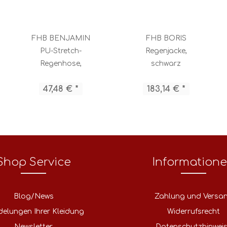
FHB BENJAMIN
FHB BORIS
PU-Stretch-
Regenjacke,
Regenhose,
schwarz
schwarz
47,48 € *
183,14 € *
Shop Service
Information
Blog/News
Zahlung und Versa
delungen Ihrer Kleidung
Widerrufsrecht
Newsletter
Datenschutzhinwei