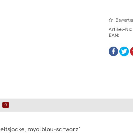
Bewerte
Artikel-Nr.:
EAN:
0
itsjacke, royalblau-schwarz"