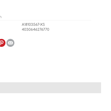
n
A18103567-XS
4030646276770