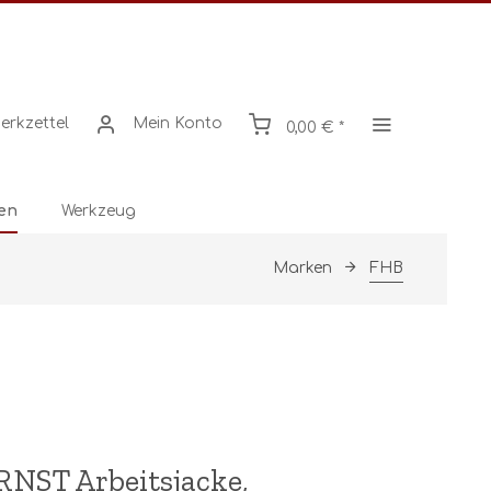
erkzettel
Mein Konto
0,00 € *
en
Werkzeug
Marken
FHB
NST Arbeitsjacke,