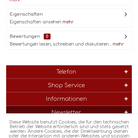
Eigenschaften
Eigenschaften ansehen
mehr
Bewertungen
0
Bewertungen lesen, schreiben und diskutieren...
mehr
Telefon
Shop Service
Informationen
Newsletter
Diese Website benutzt Cookies, die für den technischen
* Alle Preise inkl. gesetzl. Mehrwertsteuer zzgl.
Versandkosten
und
Betrieb der Website erforderlich sind und stets gesetzt
werden. Andere Cookies, die der Direktwerbung dienen
ggf. Nachnahmegebühren, wenn nicht anders beschrieben
oder die Interaktion mit anderen Websites und sozialen