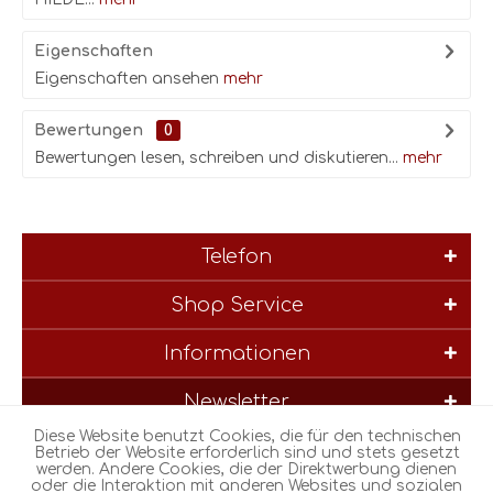
Eigenschaften
Eigenschaften ansehen
mehr
Bewertungen
0
Bewertungen lesen, schreiben und diskutieren...
mehr
Telefon
Shop Service
Informationen
Newsletter
Diese Website benutzt Cookies, die für den technischen
* Alle Preise inkl. gesetzl. Mehrwertsteuer zzgl.
Versandkosten
und
Betrieb der Website erforderlich sind und stets gesetzt
werden. Andere Cookies, die der Direktwerbung dienen
ggf. Nachnahmegebühren, wenn nicht anders beschrieben
oder die Interaktion mit anderen Websites und sozialen