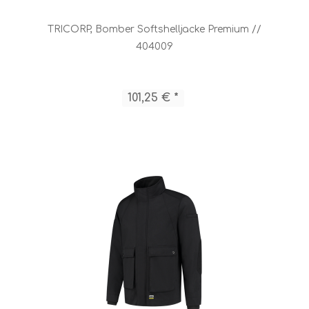
TRICORP, Bomber Softshelljacke Premium //
404009
101,25 € *