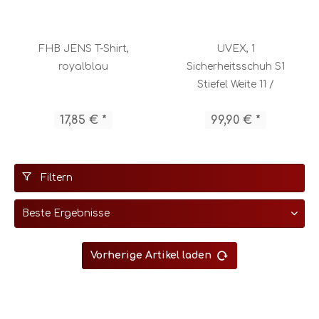
FHB JENS T-Shirt,
UVEX, 1
royalblau
Sicherheitsschuh S1
Stiefel Weite 11 /
85478
17,85 € *
99,90 € *
Filtern
Vorherige Artikel laden