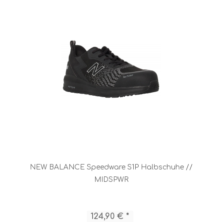
NEW BALANCE Speedware S1P Halbschuhe //
MIDSPWR
124,90 € *