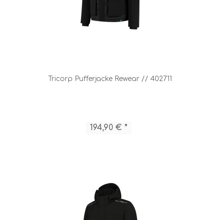
Tricorp Pufferjacke Rewear // 402711
194,90 € *