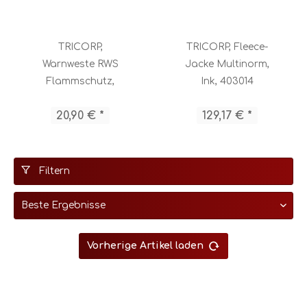
TRICORP,
TRICORP, Fleece-
Warnweste RWS
Jacke Multinorm,
Flammschutz,
Ink, 403014
Yellow, 453007
20,90 € *
129,17 € *
Filtern
Vorherige Artikel laden