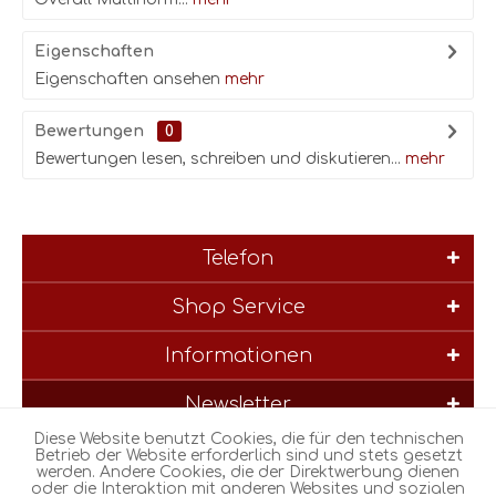
Eigenschaften
Eigenschaften ansehen
mehr
Bewertungen
0
Bewertungen lesen, schreiben und diskutieren...
mehr
Telefon
Shop Service
Informationen
Newsletter
Diese Website benutzt Cookies, die für den technischen
* Alle Preise inkl. gesetzl. Mehrwertsteuer zzgl.
Versandkosten
und
Betrieb der Website erforderlich sind und stets gesetzt
werden. Andere Cookies, die der Direktwerbung dienen
ggf. Nachnahmegebühren, wenn nicht anders beschrieben
oder die Interaktion mit anderen Websites und sozialen