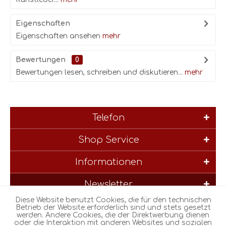
Eigenschaften
Eigenschaften ansehen
mehr
Bewertungen
0
Bewertungen lesen, schreiben und diskutieren...
mehr
Telefon
Shop Service
Informationen
Newsletter
Diese Website benutzt Cookies, die für den technischen
* Alle Preise inkl. gesetzl. Mehrwertsteuer zzgl.
Versandkosten
und
Betrieb der Website erforderlich sind und stets gesetzt
werden. Andere Cookies, die der Direktwerbung dienen
ggf. Nachnahmegebühren, wenn nicht anders beschrieben
oder die Interaktion mit anderen Websites und sozialen