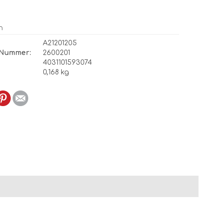
n
A21201205
 Nummer:
2600201
4031101593074
0,168 kg