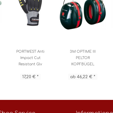
PORTWEST Anti
3M OPTIME III
Impact Cut
PELTOR
Resistant Glv
KOPFBÜGEL
GreYellowBl
17,20 € *
ab 46,22 € *