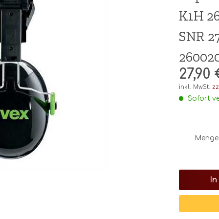
K1H 26
SNR 27
26002
27,90 
inkl. MwSt.
zz
Sofort ve
Menge
In