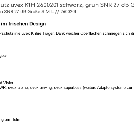
tz uvex K1H 2600201 schwarz, grün SNR 27 dB Gr
 SNR 27 dB Größe S M L // 2600201
im frischen Design
hörschutzlinie uvex K ihre Träger: Dank weicher Oberflächen schmiegen sich d
gbar
d Visier
WR, uvex alpine, uvex airwing, uvex superboss (weitere Adaptersysteme zur 
sung am Helm