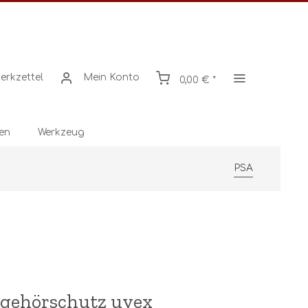
erkzettel
Mein Konto
0,00 € *
en
Werkzeug
PSA
lgehörschutz uvex