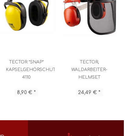
TECTOR *SNAP*
TECTOR,
3
KAPSELGEHÖRSCHUTZ
WALDARBEITER-
4110
HELMSET
ORANGE 4050
8,90 € *
24,49 € *