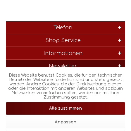
Telefon
Shop Service
Informationen
Newsletter
Diese Website benutzt Cookies, die für den technischen
* Alle Preise inkl. gesetzl. Mehrwertsteuer zzgl.
Versandkosten
und
Betrieb der Website erforderlich sind und stets gesetzt
werden. Andere Cookies, die der Direktwerbung dienen
ggf. Nachnahmegebühren, wenn nicht anders beschrieben
oder die Interaktion mit anderen Websites und sozialen
Netzwerken vereinfachen sollen, werden nur mit Ihrer
Zustimmung gesetzt.