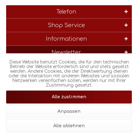
Telefon
Shop Service
Informationen
Newsletter
Diese Website benutzt Cookies, die für den technischen
* Alle Preise inkl. gesetzl. Mehrwertsteuer zzgl.
Versandkosten
und
Betrieb der Website erforderlich sind und stets gesetzt
werden. Andere Cookies, die der Direktwerbung dienen
ggf. Nachnahmegebühren, wenn nicht anders beschrieben
oder die Interaktion mit anderen Websites und sozialen
Netzwerken vereinfachen sollen, werden nur mit Ihrer
Zustimmung gesetzt.
© Realisiert mit Shopware |
Theme atmos by Zenit Design