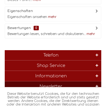
Eigenschaften
Eigenschaften ansehen
mehr
Bewertungen
0
Bewertungen lesen, schreiben und diskutieren...
mehr
Telefon
Shop Service
Informationen
Newsletter
Diese Website benutzt Cookies, die für den technischen
* Alle Preise inkl. gesetzl. Mehrwertsteuer zzgl.
Versandkosten
und
Betrieb der Website erforderlich sind und stets gesetzt
werden. Andere Cookies, die der Direktwerbung dienen
ggf. Nachnahmegebühren, wenn nicht anders beschrieben
oder die Interaktion mit anderen Websites und sozialen