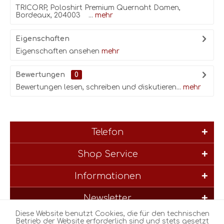
TRICORP, Poloshirt Premium Quernaht Damen,
Bordeaux, 204003 ...
mehr
Eigenschaften
Eigenschaften ansehen
mehr
Bewertungen
0
Bewertungen lesen, schreiben und diskutieren...
mehr
Telefon
Shop Service
Informationen
Newsletter
Diese Website benutzt Cookies, die für den technischen
* Alle Preise inkl. gesetzl. Mehrwertsteuer zzgl.
Versandkosten
und
Betrieb der Website erforderlich sind und stets gesetzt