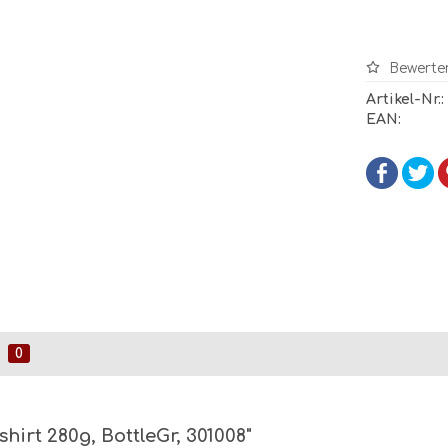
Bewerte
Artikel-Nr.:
EAN:
0
irt 280g, BottleGr, 301008"