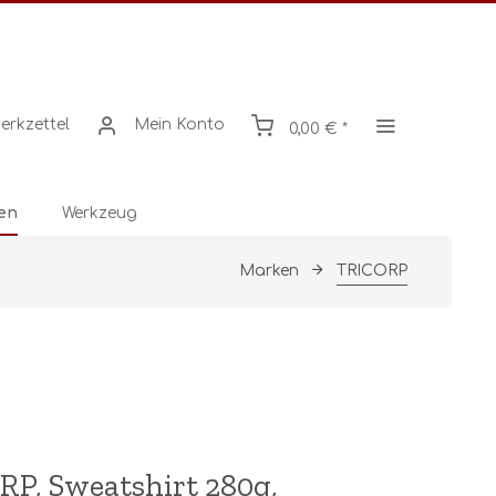
erkzettel
Mein Konto
0,00 € *
en
Werkzeug
Marken
TRICORP
P, Sweatshirt 280g,