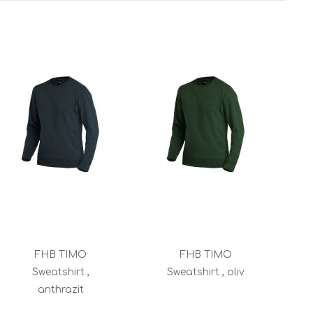
FHB TIMO
FHB TIMO
Sweatshirt ,
Sweatshirt , oliv
S
anthrazit