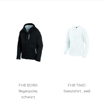
FHB BORIS
FHB TIMO
Regenjacke,
Sweatshirt , weiß
schwarz