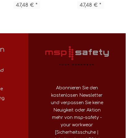
47,48 € *
47,48 € *
en
nd
Abonnieren Sie den
se
kostenlosen Newsletter
ng
und verpassen Sie keine
Neuigkeit oder Aktion
mehr von msp-safety -
your workwear
[Sicherheitsschuhe |