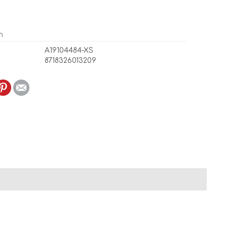
n
A19104484-XS
8718326013209