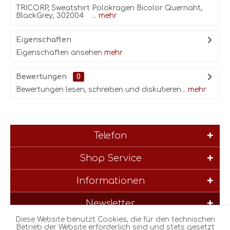
TRICORP, Sweatshirt Polokragen Bicolor Quernaht,
BlackGrey, 302004 ...
mehr
Eigenschaften
Eigenschaften ansehen
mehr
Bewertungen
0
Bewertungen lesen, schreiben und diskutieren...
mehr
Telefon
Shop Service
Informationen
Newsletter
Diese Website benutzt Cookies, die für den technischen
* Alle Preise inkl. gesetzl. Mehrwertsteuer zzgl.
Versandkosten
und
Betrieb der Website erforderlich sind und stets gesetzt