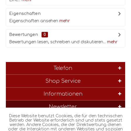
Eigenschaften
Eigenschaften ansehen
mehr
Bewertungen
0
Bewertungen lesen, schreiben und diskutieren...
mehr
Telefon
Shop Service
Informationen
Newsletter
Diese Website benutzt Cookies, die für den technischen
* Alle Preise inkl. gesetzl. Mehrwertsteuer zzgl.
Versandkosten
und
Betrieb der Website erforderlich sind und stets gesetzt
werden. Andere Cookies, die der Direktwerbung dienen
ggf. Nachnahmegebühren, wenn nicht anders beschrieben
oder die Interaktion mit anderen Websites und sozialen