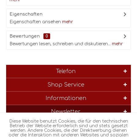
Eigenschaften
Eigenschaften ansehen
mehr
Bewertungen
0
Bewertungen lesen, schreiben und diskutieren...
mehr
Telefon
Shop Service
Informationen
Newsletter
Diese Website benutzt Cookies, die für den technischen
* Alle Preise inkl. gesetzl. Mehrwertsteuer zzgl.
Versandkosten
und
Betrieb der Website erforderlich sind und stets gesetzt
werden. Andere Cookies, die der Direktwerbung dienen
ggf. Nachnahmegebühren, wenn nicht anders beschrieben
oder die Interaktion mit anderen Websites und sozialen