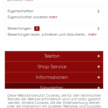
Eigenschaften
Eigenschaften ansehen
mehr
Bewertungen
0
Bewertungen lesen, schreiben und diskutieren...
mehr
Telefon
Shop Service
Informationen
Newsletter
Diese Website benutzt Cookies, die für den technischen
* Alle Preise inkl. gesetzl. Mehrwertsteuer zzgl.
Versandkosten
und
Betrieb der Website erforderlich sind und stets gesetzt
werden. Andere Cookies, die der Direktwerbung dienen
ggf. Nachnahmegebühren, wenn nicht anders beschrieben
oder die Interaktion mit anderen Websites und sozialen