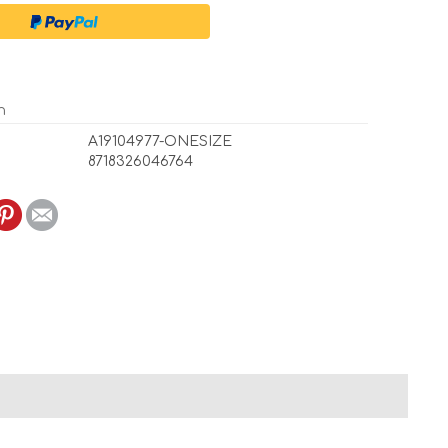
n
A19104977-ONESIZE
8718326046764