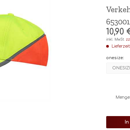
Verkeh
65300
10,90 
inkl. MwSt.
zz
Lieferzei
onesize:
Menge
In