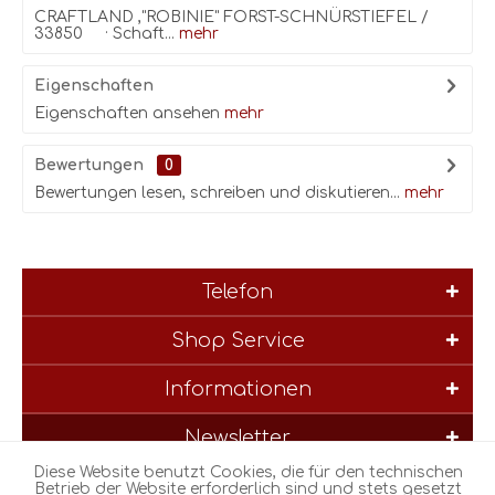
CRAFTLAND ,"ROBINIE" FORST-SCHNÜRSTIEFEL /
33850 · Schaft...
mehr
Eigenschaften
Eigenschaften ansehen
mehr
Bewertungen
0
Bewertungen lesen, schreiben und diskutieren...
mehr
Telefon
Shop Service
Informationen
Newsletter
Diese Website benutzt Cookies, die für den technischen
* Alle Preise inkl. gesetzl. Mehrwertsteuer zzgl.
Versandkosten
und
Betrieb der Website erforderlich sind und stets gesetzt